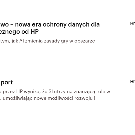
two – nowa era ochrony danych dla
HP
icznego od HP
 tym, jak AI zmienia zasady gry w obszarze
aport
HP
przez HP wynika, że SI utrzyma znaczącą rolę w
 umożliwiając nowe możliwości rozwoju i