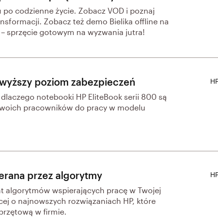
u po codzienne życie. Zobacz VOD i poznaj
nsformacji. Zobacz też demo Bielika offline na
a – sprzęcie gotowym na wyzwania jutra!
jwyższy poziom zabezpieczeń
HP
, dlaczego notebooki HP EliteBook serii 800 są
Twoich pracowników do pracy w modelu
erana przez algorytmy
HP
t algorytmów wspierających pracę w Twojej
ęcej o najnowszych rozwiązaniach HP, które
przętową w firmie.