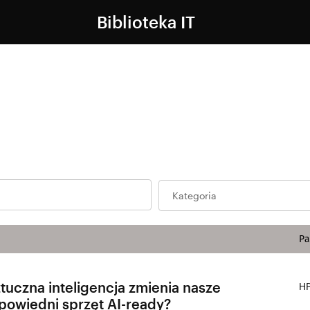
Biblioteka IT
Kategoria
Pa
 sztuczna inteligencja zmienia nasze
HP
dpowiedni sprzęt AI-ready?